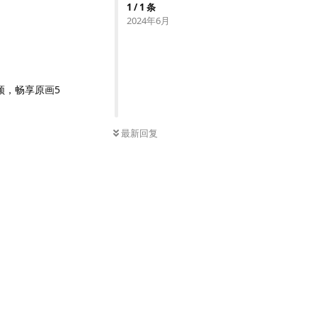
1
/
1
条
2024年6月
频，畅享原画5
最新回复