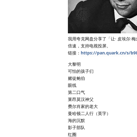
我用夸克网盘分享了「让· 皮埃尔·
倍速，支持电视投屏。
链接：
https://pan.quark.cn/s/b
大黎明
可怕的孩子们
赌徒鲍伯
眼线
第二口气
莱昂莫汉神父
费尔肖家的老大
曼哈顿二人行（英字）
海的沉默
影子部队
红圈