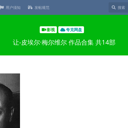
用户须知
发帖规范
影视
夸克网盘
让-皮埃尔·梅尔维尔 作品合集 共14部