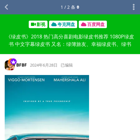
1
/
2
条
影视
夸克网盘
百度网盘
《绿皮书》2018 热门高分喜剧电影绿皮书推荐 1080P绿皮
书 中文字幕绿皮书 又名：绿簿旅友、幸福绿皮书、绿书
BFBF
2024年6月28日
已编辑