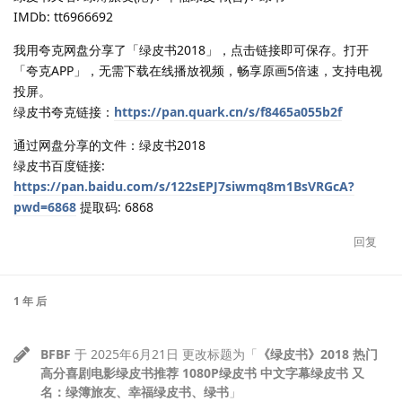
IMDb: tt6966692
我用夸克网盘分享了「绿皮书2018」，点击链接即可保存。打开
「夸克APP」，无需下载在线播放视频，畅享原画5倍速，支持电视
投屏。
绿皮书夸克链接：
https://pan.quark.cn/s/f8465a055b2f
通过网盘分享的文件：绿皮书2018
绿皮书百度链接:
https://pan.baidu.com/s/122sEPJ7siwmq8m1BsVRGcA?
pwd=6868
提取码: 6868
回复
1 年
后
BFBF
于
2025年6月21日
更改标题为「
《绿皮书》2018 热门
高分喜剧电影绿皮书推荐 1080P绿皮书 中文字幕绿皮书 又
名：绿簿旅友、幸福绿皮书、绿书
」