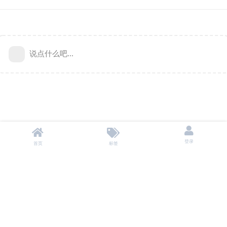
说点什么吧...
登录
首页
标签
本站不储存任何资源，所有资源均来自用户自愿分享。