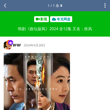
1
/
1
条
影视
夸克网盘
韩剧《政坛旋风》2024 全12集 又名：疾风
BFBF
2024年6月28日