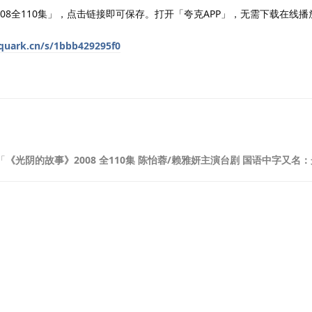
08全110集」，点击链接即可保存。打开「夸克APP」，无需下载在线
.quark.cn/s/1bbb429295f0
「
《光阴的故事》2008 全110集 陈怡蓉/赖雅妍主演台剧 国语中字又名