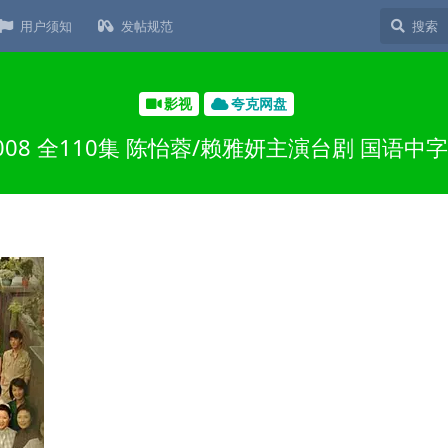
用户须知
发帖规范
影视
夸克网盘
08 全110集 陈怡蓉/赖雅妍主演台剧 国语