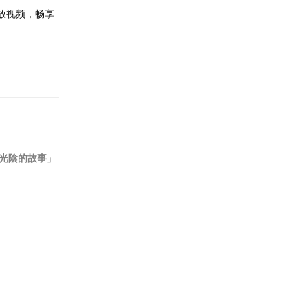
播放视频，畅享
回复
：光陰的故事
」