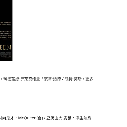
 玛德莲娜·弗莱克维亚 / 裘蒂·洁德 / 凯特·莫斯 / 更多...
/ 时尚鬼才：McQueen(台) / 亚历山大·麦昆：浮生如秀