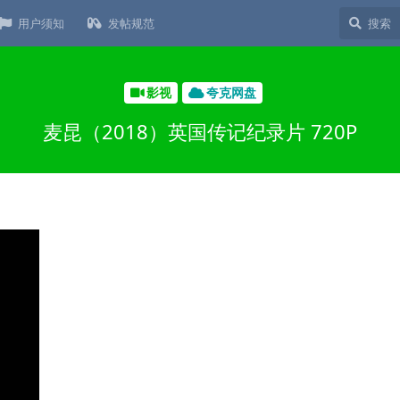
用户须知
发帖规范
影视
夸克网盘
麦昆（2018）英国传记纪录片 720P