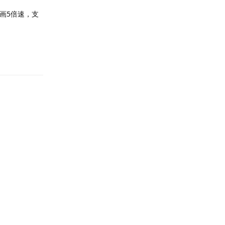
画5倍速，支
回复