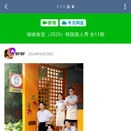
1
/
1
条
影视
夸克网盘
瑞镇食堂（2023）韩国真人秀 全11期
BFBF
2024年6月28日