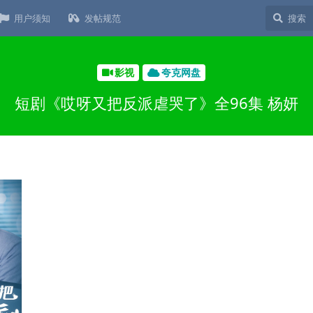
用户须知
发帖规范
影视
夸克网盘
短剧《哎呀又把反派虐哭了》全96集 杨妍