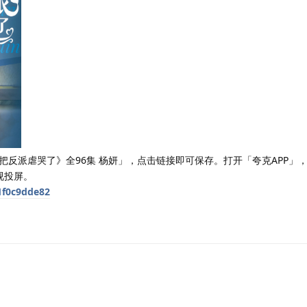
把反派虐哭了》全96集 杨妍」，点击链接即可保存。打开「夸克APP」
视投屏。
1f0c9dde82