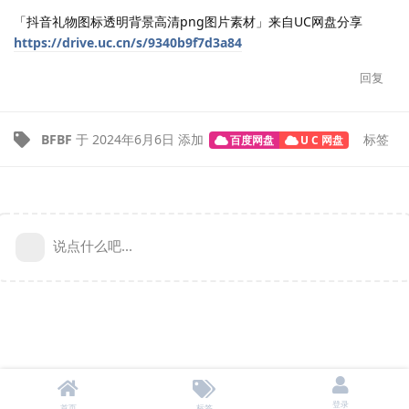
「抖音礼物图标透明背景高清png图片素材」来自UC网盘分享
https://drive.uc.cn/s/9340b9f7d3a84
回复
BFBF
于
2024年6月6日
添加
标签
百度网盘
U C 网盘
说点什么吧...
登录
首页
标签