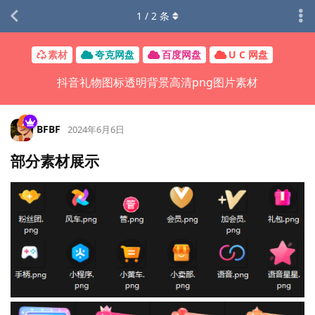
1
/
2
条
素材
夸克网盘
百度网盘
U C 网盘
抖音礼物图标透明背景高清png图片素材
BFBF
2024年6月6日
部分素材展示