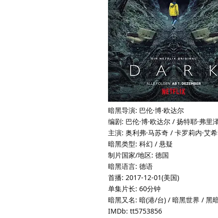
暗黑导演: 巴伦·博·欧达尔
编剧: 巴伦·博·欧达尔 / 扬特耶·弗里
主演: 奥利弗·马苏奇 / 卡罗莉内·艾希
暗黑类型: 科幻 / 悬疑
制片国家/地区: 德国
暗黑语言: 德语
首播: 2017-12-01(美国)
单集片长: 60分钟
暗黑又名: 暗(港/台) / 暗黑世界 / 黑
IMDb: tt5753856