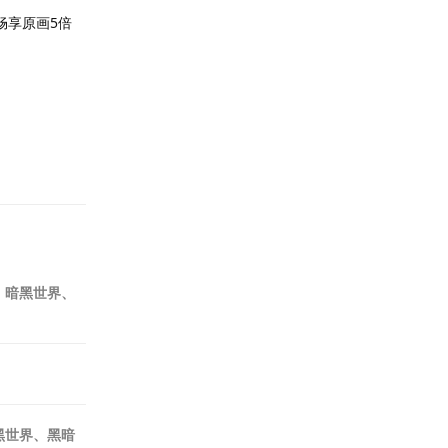
畅享原画5倍
回复
暗、暗黑世界、
暗黑世界、黑暗