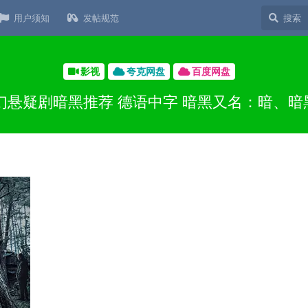
用户须知
发帖规范
影视
夸克网盘
百度网盘
 科幻悬疑剧暗黑推荐 德语中字 暗黑又名：暗