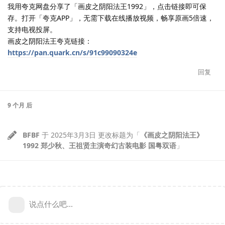
我用夸克网盘分享了「画皮之阴阳法王1992」，点击链接即可保
存。打开「夸克APP」，无需下载在线播放视频，畅享原画5倍速，
支持电视投屏。
画皮之阴阳法王夸克链接：
https://pan.quark.cn/s/91c99090324e
回复
9 个月
后
BFBF
于
2025年3月3日
更改标题为「
《画皮之阴阳法王》
1992 郑少秋、王祖贤主演奇幻古装电影 国粤双语
」
说点什么吧...