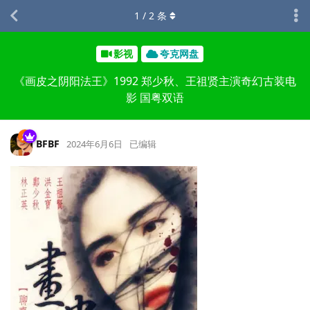
1
/
2
条
影视
夸克网盘
《画皮之阴阳法王》1992 郑少秋、王祖贤主演奇幻古装电
影 国粤双语
BFBF
2024年6月6日
已编辑