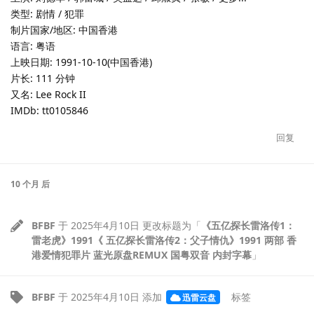
类型: 剧情 / 犯罪
制片国家/地区: 中国香港
语言: 粤语
上映日期: 1991-10-10(中国香港)
片长: 111 分钟
又名: Lee Rock II
IMDb: tt0105846
回复
10 个月
后
BFBF
于
2025年4月10日
更改标题为「
《五亿探长雷洛传1：
雷老虎》1991《 五亿探长雷洛传2：父子情仇》1991 两部 香
港爱情犯罪片 蓝光原盘REMUX 国粤双音 内封字幕
」
BFBF
于
2025年4月10日
添加
标签
迅雷云盘