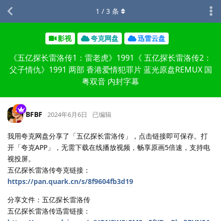
1
/
3
条
影视
夸克网盘
迅雷云盘
《五亿探长雷洛传1：雷老虎》1991《 五亿探长雷洛传2：
父子情仇》1991 两部 香港爱情犯罪片 蓝光原盘REMUX 国
粤双音 内封字幕
BFBF
2024年6月6日
已编辑
我用夸克网盘分享了「五亿探长雷洛传」，点击链接即可保存。打
开「夸克APP」，无需下载在线播放视频，畅享原画5倍速，支持电
视投屏。
五亿探长雷洛传夸克链接：
https://pan.quark.cn/s/8f9604fb3d19
分享文件：五亿探长雷洛传
五亿探长雷洛传迅雷链接：