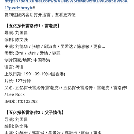
https://pan.xunlei.com/s/VONSWSt8M8w5fKDwGby5BVN8A
1?pwd=hmyb
#
复制这段内容后打开迅雷，查看更方便
【五亿探长雷洛传1：雷老虎】
导演: 刘国昌
编剧: 陈文强
主演: 刘德华 / 张敏 / 邱淑贞 / 吴孟达 / 陈惠敏 / 更多...
类型: 剧情 / 动作 / 爱情 / 犯罪
制片国家/地区: 中国香港
语言: 粤语
上映日期: 1991-09-19(中国香港)
片长: 127分钟
又名: 五亿探长雷洛传(雷老虎) / 五亿探长雷洛传：雷老虎 / 雷洛传I
/ Lee Rock
IMDb: tt0103292
【五亿探长雷洛传2：父子情仇】
导演: 刘国昌
编剧: 陈文强
主演: 刘德华 / 郭富城 / 吴孟达 / 邱淑贞 / 张敏 / 更多...