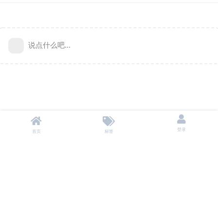
说点什么吧...
登录
首页
标签
本站不储存任何资源，所有资源均来自用户自愿分享。
投诉/删除 联系邮箱：
baoyu9980@gmail.com