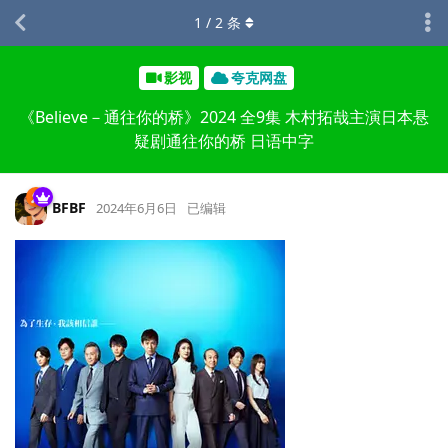
1
/
2
条
影视
夸克网盘
《Believe－通往你的桥》2024 全9集 木村拓哉主演日本悬
疑剧通往你的桥 日语中字
BFBF
2024年6月6日
已编辑