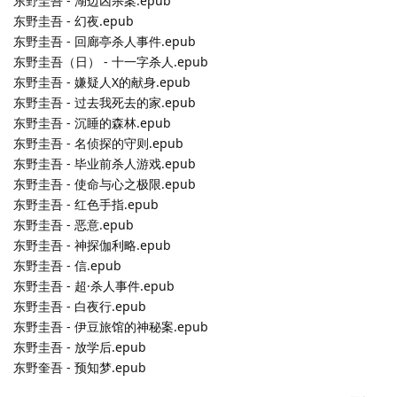
东野圭吾 - 湖边凶杀案.epub
东野圭吾 - 幻夜.epub
东野圭吾 - 回廊亭杀人事件.epub
东野圭吾（日） - 十一字杀人.epub
东野圭吾 - 嫌疑人X的献身.epub
东野圭吾 - 过去我死去的家.epub
东野圭吾 - 沉睡的森林.epub
东野圭吾 - 名侦探的守则.epub
东野圭吾 - 毕业前杀人游戏.epub
东野圭吾 - 使命与心之极限.epub
东野圭吾 - 红色手指.epub
东野圭吾 - 恶意.epub
东野圭吾 - 神探伽利略.epub
东野圭吾 - 信.epub
东野圭吾 - 超·杀人事件.epub
东野圭吾 - 白夜行.epub
东野圭吾 - 伊豆旅馆的神秘案.epub
东野圭吾 - 放学后.epub
东野奎吾 - 预知梦.epub