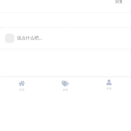
回复
说点什么吧...
登录
首页
标签