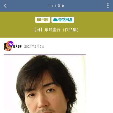
1
/
1
条
书籍
夸克网盘
【日】东野圭吾（作品集）
BFBF
2024年6月6日