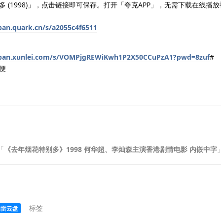
 (1998)」，点击链接即可保存。打开「夸克APP」，无需下载在线播
/pan.quark.cn/s/a2055c4f6511
/pan.xunlei.com/s/VOMPjgREWiKwh1P2X50CCuPzA1?pwd=8zuf
#
便
「
《去年烟花特别多》1998 何华超、李灿森主演香港剧情电影 内嵌中字
标签
迅雷云盘