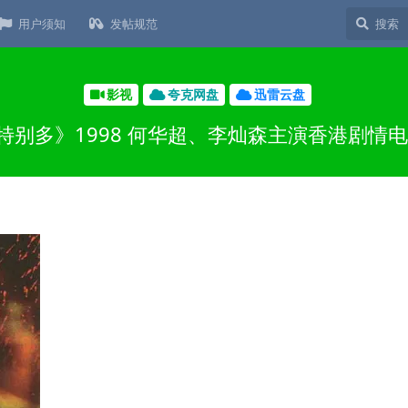
用户须知
发帖规范
影视
夸克网盘
迅雷云盘
特别多》1998 何华超、李灿森主演香港剧情电