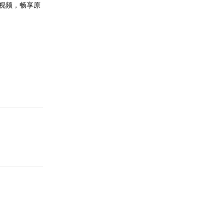
放视频，畅享原
回复
」