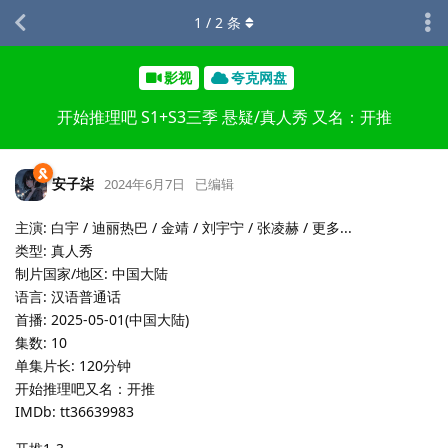
1
/
2
条
影视
夸克网盘
开始推理吧 S1+S3三季 悬疑/真人秀 又名：开推
安子柒
2024年6月7日
已编辑
主演: 白宇 / 迪丽热巴 / 金靖 / 刘宇宁 / 张凌赫 / 更多...
类型: 真人秀
制片国家/地区: 中国大陆
语言: 汉语普通话
首播: 2025-05-01(中国大陆)
集数: 10
单集片长: 120分钟
开始推理吧又名：开推
IMDb: tt36639983