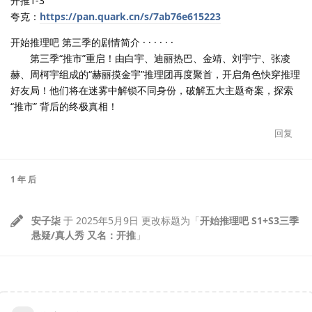
开推1-3
夸克：
https://pan.quark.cn/s/7ab76e615223
开始推理吧 第三季的剧情简介 · · · · · ·
第三季“推市”重启！由白宇、迪丽热巴、金靖、刘宇宁、张凌
赫、周柯宇组成的“赫丽摸金宇”推理团再度聚首，开启角色快穿推理
好友局！他们将在迷雾中解锁不同身份，破解五大主题奇案，探索
“推市” 背后的终极真相！
回复
1 年
后
安子柒
于
2025年5月9日
更改标题为「
开始推理吧 S1+S3三季
悬疑/真人秀 又名：开推
」