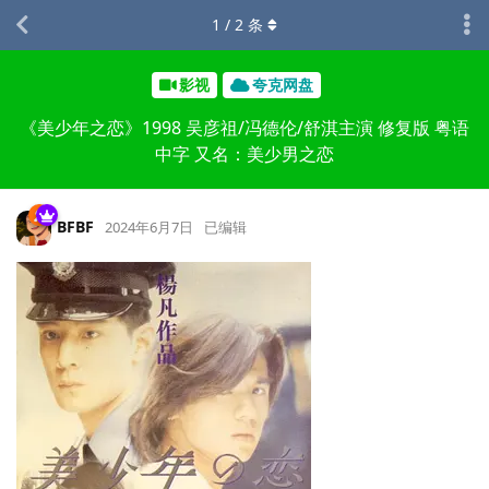
1
/
2
条
影视
夸克网盘
《美少年之恋》1998 吴彦祖/冯德伦/舒淇主演 修复版 粤语
中字 又名：美少男之恋
BFBF
2024年6月7日
已编辑