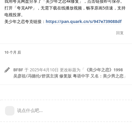
我用夸克网盘分享了「美少年之恋4k修复」，点击链接即可保存。
打开「夸克APP」，无需下载在线播放视频，畅享原画5倍速，支持
电视投屏。
美少年之恋夸克链接：
https://pan.quark.cn/s/947e739088df
回复
10 个月
后
BFBF
于
2025年4月10日
更改标题为「
《美少年之恋》1998
吴彦祖/冯德伦/舒淇主演 修复版 粤语中字 又名：美少男之恋
」
说点什么吧...