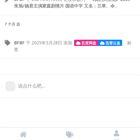
朱旭/姚君主演家庭剧情片 国语中字 又名：兰草、伞
」
7 个月
后
BFBF
于
2025年3月28日
添加
标
百度网盘
迅雷云盘
签
说点什么吧...
登录