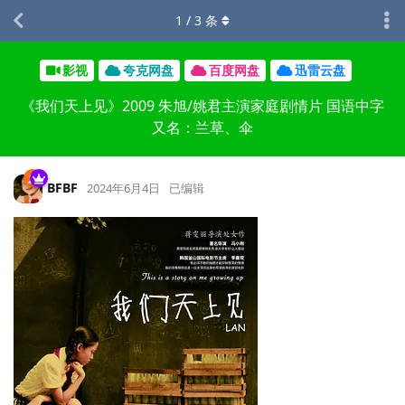
1
/
3
条
影视
夸克网盘
百度网盘
迅雷云盘
《我们天上见》2009 朱旭/姚君主演家庭剧情片 国语中字
又名：兰草、伞
BFBF
2024年6月4日
已编辑