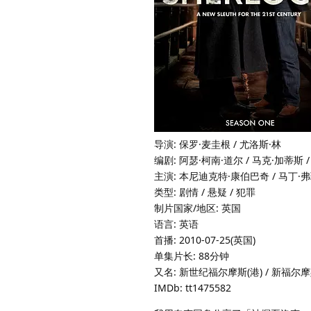
导演: 保罗·麦圭根 / 尤洛斯·林
编剧: 阿瑟·柯南·道尔 / 马克·加蒂斯 
主演: 本尼迪克特·康伯巴奇 / 马丁·弗瑞
类型: 剧情 / 悬疑 / 犯罪
制片国家/地区: 英国
语言: 英语
首播: 2010-07-25(英国)
单集片长: 88分钟
又名: 新世纪福尔摩斯(港) / 新福尔摩
IMDb: tt1475582