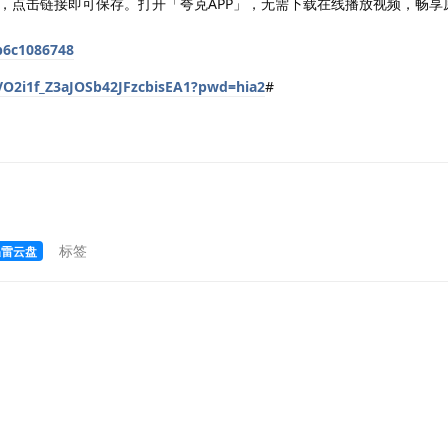
，点击链接即可保存。打开「夸克APP」，无需下载在线播放视频，畅享
cb6c1086748
/VO2i1f_Z3aJOSb42JFzcbisEA1?pwd=hia2
#
标签
迅雷云盘