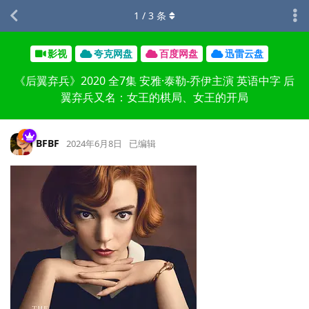
1
/
3
条
影视
夸克网盘
百度网盘
迅雷云盘
《后翼弃兵》2020 全7集 安雅·泰勒-乔伊主演 英语中字 后
翼弃兵又名：女王的棋局、女王的开局
BFBF
2024年6月8日
已编辑