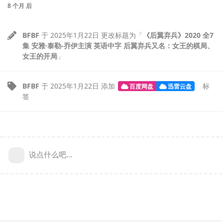
8 个月
后
BFBF
于
2025年1月22日
更改标题为「
《后翼弃兵》2020 全7
集 安雅·泰勒-乔伊主演 英语中字 后翼弃兵又名：女王的棋局、
女王的开局
」
BFBF
于
2025年1月22日
添加
标
百度网盘
迅雷云盘
签
说点什么吧...