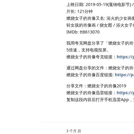
上映日期: 2019-05-19(戛纳电影节) / 
片长: 121分钟
燃烧女子的肖像又名: 浴火的少女画像(港
轻女孩的肖像画 / 烧女图 / 浴火女子像(豆友译名
IMDb: tt8613070
我用夸克网盘分享了「燃烧女子的肖像
5倍速，支持电视投屏。
燃烧女子的肖像夸克链接：
https:/
通过网盘分享的文件：燃烧女子的肖像
燃烧女子的肖像百度链接:
https:/
分享文件：燃烧女子的肖像2019
燃烧女子的肖像迅雷链接：
https:/
复制这段内容后打开手机迅雷App
3 个月
后