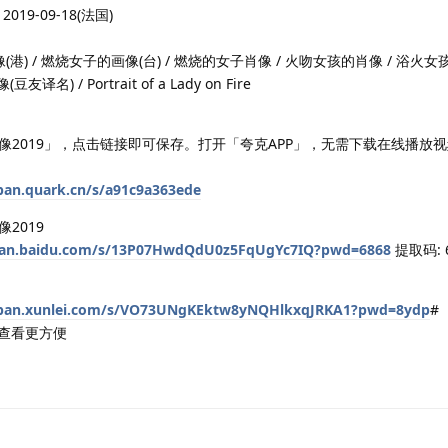
2019-09-18(法国)
) / 燃烧女子的画像(台) / 燃烧的女子肖像 / 火吻女孩的肖像 / 浴火女孩
) / Portrait of a Lady on Fire
2019」，点击链接即可保存。打开「夸克APP」，无需下载在线播放
/pan.quark.cn/s/a91c9a363ede
2019
/pan.baidu.com/s/13P07HwdQdU0z5FqUgYc7IQ?pwd=6868
提取码: 
/pan.xunlei.com/s/VO73UNgKEktw8yNQHlkxqJRKA1?pwd=8ydp
#
，查看更方便