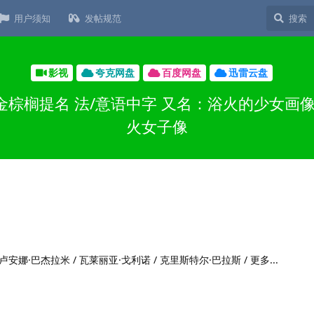
用户须知
发帖规范
影视
夸克网盘
百度网盘
迅雷云盘
纳金棕榈提名 法/意语中字 又名：浴火的少女
火女子像
 卢安娜·巴杰拉米 / 瓦莱丽亚·戈利诺 / 克里斯特尔·巴拉斯 / 更多...