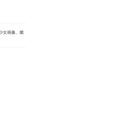
的少女画像、燃