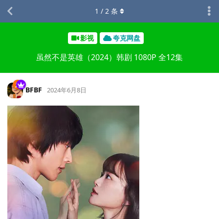
1
/
2
条
影视
夸克网盘
虽然不是英雄（2024）韩剧 1080P 全12集
BFBF
2024年6月8日