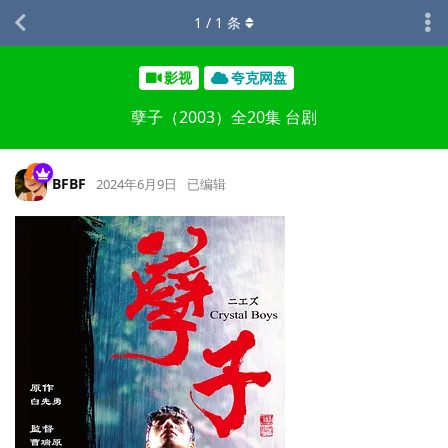
1
/
1
条
影视
夸克网盘
孽子（2003）全20集 台剧
BFBF
2024年6月9日
已编辑