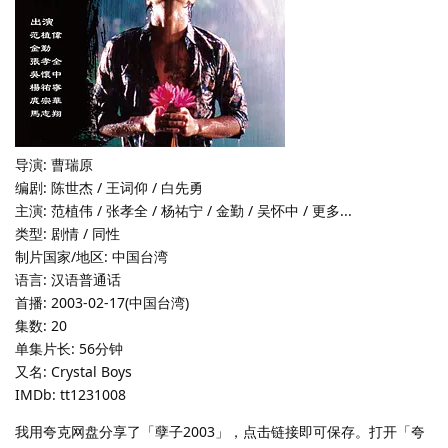
导演: 曹瑞原
编剧: 陈世杰 / 王词仰 / 白先勇
主演: 范植伟 / 张孝全 / 杨祐宁 / 金勤 / 吴怀中 / 更多...
类型: 剧情 / 同性
制片国家/地区: 中国台湾
语言: 汉语普通话
首播: 2003-02-17(中国台湾)
集数: 20
单集片长: 56分钟
又名: Crystal Boys
IMDb: tt1231008
我用夸克网盘分享了「孽子2003」，点击链接即可保存。打开「夸