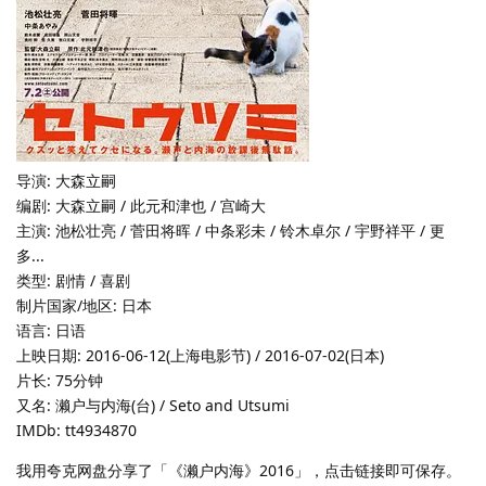
导演: 大森立嗣
编剧: 大森立嗣 / 此元和津也 / 宫崎大
主演: 池松壮亮 / 菅田将晖 / 中条彩未 / 铃木卓尔 / 宇野祥平 / 更
多...
类型: 剧情 / 喜剧
制片国家/地区: 日本
语言: 日语
上映日期: 2016-06-12(上海电影节) / 2016-07-02(日本)
片长: 75分钟
又名: 濑户与内海(台) / Seto and Utsumi
IMDb: tt4934870
我用夸克网盘分享了「《濑户内海》2016」，点击链接即可保存。