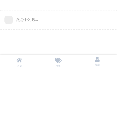
说点什么吧...
登录
首页
标签
本站不储存任何资源，所有资源均来自用户自愿分享。
投诉/删除 联系邮箱：
baoyu9980@gmail.com
Copyright ©
2026
网盘资源社 All Rights Reserved