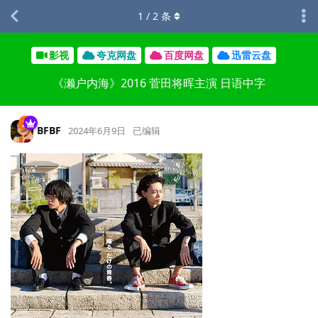
1
/
2
条
影视
夸克网盘
百度网盘
迅雷云盘
《濑户内海》2016 菅田将晖主演 日语中字
BFBF
2024年6月9日
已编辑