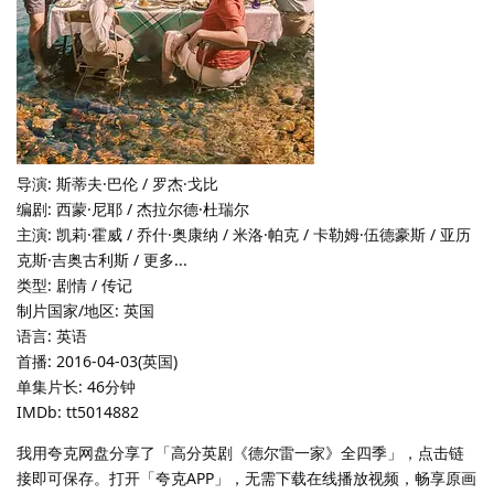
导演: 斯蒂夫·巴伦 / 罗杰·戈比
编剧: 西蒙·尼耶 / 杰拉尔德·杜瑞尔
主演: 凯莉·霍威 / 乔什·奥康纳 / 米洛·帕克 / 卡勒姆·伍德豪斯 / 亚历
克斯·吉奥古利斯 / 更多...
类型: 剧情 / 传记
制片国家/地区: 英国
语言: 英语
首播: 2016-04-03(英国)
单集片长: 46分钟
IMDb: tt5014882
我用夸克网盘分享了「高分英剧《德尔雷一家》全四季」，点击链
接即可保存。打开「夸克APP」，无需下载在线播放视频，畅享原画