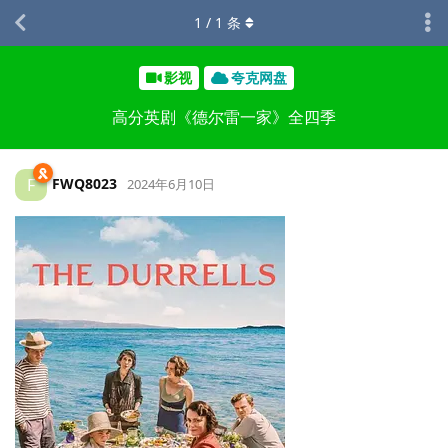
1
/
1
条
影视
夸克网盘
高分英剧《德尔雷一家》全四季
FWQ8023
F
2024年6月10日