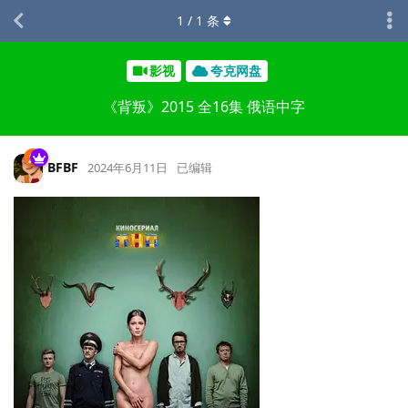
1
/
1
条
影视
夸克网盘
《背叛》2015 全16集 俄语中字
BFBF
2024年6月11日
已编辑