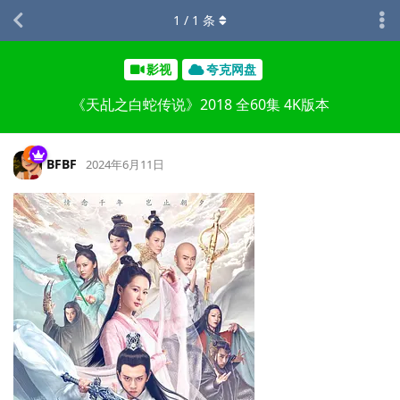
1
/
1
条
影视
夸克网盘
《天乩之白蛇传说》2018 全60集 4K版本
BFBF
2024年6月11日