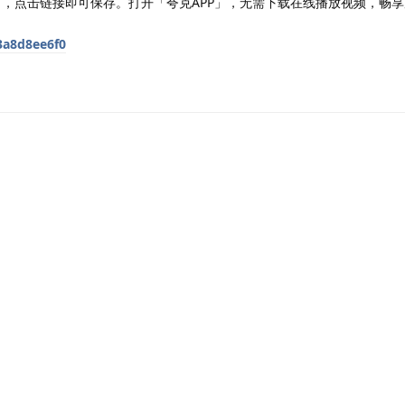
」，点击链接即可保存。打开「夸克APP」，无需下载在线播放视频，畅享
3a8d8ee6f0