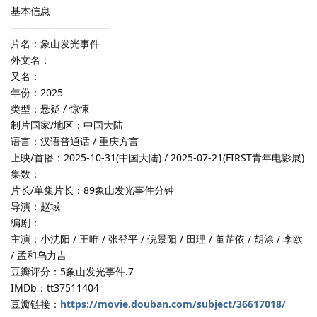
基本信息
——————————
片名：象山发光事件
外文名：
又名：
年份：2025
类型：悬疑 / 惊悚
制片国家/地区：中国大陆
语言：汉语普通话 / 重庆方言
上映/首播：2025-10-31(中国大陆) / 2025-07-21(FIRST青年电影展)
集数：
片长/单集片长：89象山发光事件分钟
导演：赵域
编剧：
主演：小沈阳 / 王唯 / 张登平 / 倪景阳 / 田理 / 董芷依 / 胡涂 / 李欧
/ 孟和乌力吉
豆瓣评分：5象山发光事件.7
IMDb：tt37511404
豆瓣链接：
https://movie.douban.com/subject/36617018/