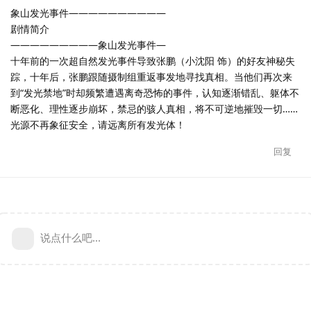
象山发光事件——————————
剧情简介
—————————象山发光事件—
十年前的一次超自然发光事件导致张鹏（小沈阳 饰）的好友神秘失
踪，十年后，张鹏跟随摄制组重返事发地寻找真相。当他们再次来
到“发光禁地”时却频繁遭遇离奇恐怖的事件，认知逐渐错乱、躯体不
断恶化、理性逐步崩坏，禁忌的骇人真相，将不可逆地摧毁一切……
光源不再象征安全，请远离所有发光体！
回复
说点什么吧...