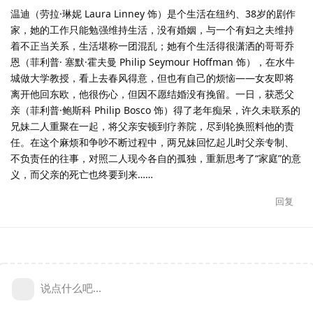
温迪（劳拉·琳妮 Laura Linney 饰）是个生活在纽约、38岁的剧作
家，她的工作只能勉强维持生活，没有婚姻，与一个有妇之夫维持
着不正当关系，生活堪称一团混乱；她有个生活得很潇洒的哥哥乔
恩（菲利普· 塞默·霍夫曼 Philip Seymour Hoffman 饰），在水牛
城做大学教授，看上去春风得意，但也有自己的烦恼——女友即将
离开他回东欧，他很伤心，但因不愿结婚没有挽留。一日，获悉父
亲（菲利普·鲍斯科 Philip Bosco 饰）得了老年痴呆，许久未联系的
兄妹二人重聚在一起，将父亲安顿到疗养院，尽到轮换照料他的责
任。在这个麻烦和争吵不断过程中，两兄妹回忆起儿时父亲专制、
不负责任的往事，对照二人现今各自的孤独，重新思考了“家庭”的意
义，而父亲的死亡也终要到来……
回复
说点什么吧...