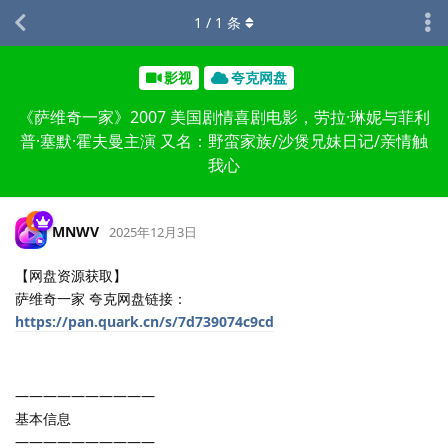
1
/
1
条
影视
夸克网盘
《萨维奇一家》2007 美国剧情喜剧电影，劳拉·琳妮与菲利
普·塞默·霍夫曼主演 又名：野蛮家族/沙煲兄妹日记/亲情触
我心
MNWV
2025年12月3日
【网盘资源获取】
萨维奇一家 夸克网盘链接：
https://pan.quark.cn/s/7d739074c9cd
——————————
基本信息
——————————