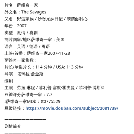
片名：萨维奇一家
外文名：The Savages
又名：野蛮家族 / 沙煲兄妹日记 / 亲情触我心
年份：2007
类型：剧情 / 喜剧
制片国家/地区萨维奇一家：美国
语言：英语 / 德语 / 粤语
上映/首播：萨维奇一家2007-11-28
萨维奇一家集数：
片长/单集片长：114 分钟 / USA: 113 分钟
导演：塔玛拉·詹金斯
编剧：
主演：劳拉·琳妮 / 菲利普·塞默·霍夫曼 / 菲利普·博斯科
豆瓣评分萨维奇一家：7.7
I萨维奇一家MDb：tt0775529
豆瓣链接：
https://movie.douban.com/subject/2081739/
——————————
剧情简介
——————————