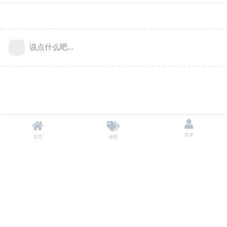
说点什么吧...
登录
首页
标签
本站不储存任何资源，所有资源均来自用户自愿分享。
投诉/删除 联系邮箱：
baoyu9980@gmail.com