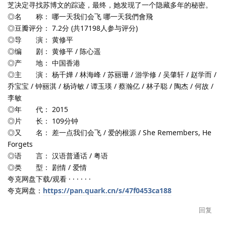
芝决定寻找苏博文的踪迹，最终，她发现了一个隐藏多年的秘密。
◎名 称： 哪一天我们会飞 哪一天我們會飛
◎豆瓣评分： 7.2分 (共17198人参与评分)
◎导 演： 黄修平
◎编 剧： 黄修平 / 陈心遥
◎产 地： 中国香港
◎主 演： 杨千嬅 / 林海峰 / 苏丽珊 / 游学修 / 吴肇轩 / 赵学而 /
乔宝宝 / 钟丽淇 / 杨诗敏 / 谭玉瑛 / 蔡瀚亿 / 林子聪 / 陶杰 / 何故 /
李敏
◎年 代： 2015
◎片 长： 109分钟
◎又 名： 差一点我们会飞 / 爱的根源 / She Remembers, He
Forgets
◎语 言： 汉语普通话 / 粤语
◎类 型： 剧情 / 爱情
夸克网盘下载/观看 · · · · · ·
夸克网盘：
https://pan.quark.cn/s/47f0453ca188
回复