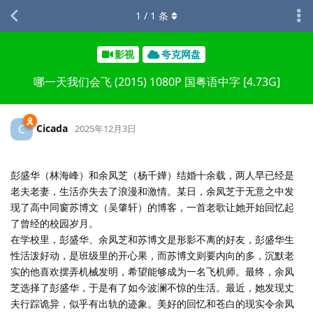
1
/
1
条
影视
夸克网盘
哪一天我们会飞 (2015) 1080P 国粤语中字 [4.73G]
Cicada
C
2025年12月3日
彭盛华（林海峰）和余凤芝（杨千嬅）结婚十余载，两人早已经是
老夫老妻，生活亦失去了浪漫和激情。某日，余凤芝于无意之中发
现了高中同窗苏博文（吴肇轩）的博客，一首老歌让她开始回忆起
了曾经的校园岁月。
在学校里，彭盛华、余凤芝和苏博文是形影不离的好友，彭盛华生
性活泼好动，是班级里的开心果，而苏博文则要内向的多，沉默老
实的他喜欢摆弄机械发明，希望能够成为一名飞机师。最终，余凤
芝选择了彭盛华，于是有了如今波澜不惊的生活。最近，她发现丈
夫行踪诡异，似乎有出轨的迹象。美好的回忆和苍白的现实令余凤