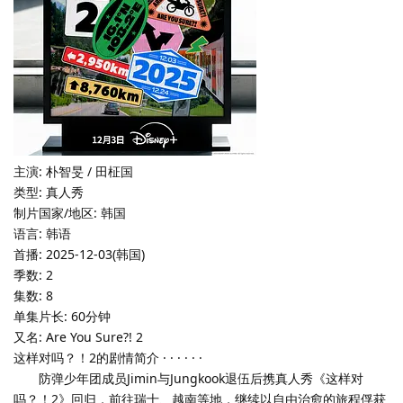
主演: 朴智旻 / 田柾国
类型: 真人秀
制片国家/地区: 韩国
语言: 韩语
首播: 2025-12-03(韩国)
季数: 2
集数: 8
单集片长: 60分钟
又名: Are You Sure?! 2
这样对吗？！2的剧情简介 · · · · · ·
防弹少年团成员Jimin与Jungkook退伍后携真人秀《这样对
吗？！2》回归，前往瑞士、越南等地，继续以自由治愈的旅程俘获