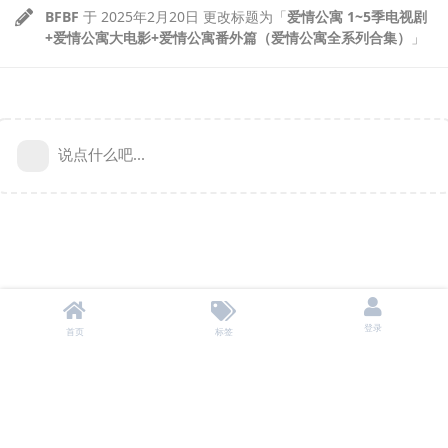
BFBF
于
2025年2月20日
更改标题为「
爱情公寓 1~5季电视剧
+爱情公寓大电影+爱情公寓番外篇（爱情公寓全系列合集）
」
说点什么吧...
登录
首页
标签