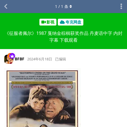
1
/
1
条
影视
夸克网盘
《征服者佩尔》1987 戛纳金棕榈获奖作品 丹麦语中字 内封
字幕 下载观看
BFBF
2024年6月18日
已编辑