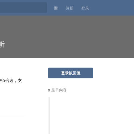
注册
登录
听
登录以回复
画5倍速，支
最早内容
回复