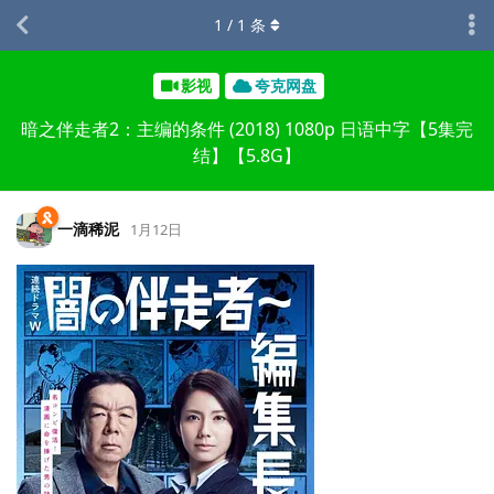
1
/
1
条
影视
夸克网盘
暗之伴走者2：主编的条件 (2018) 1080p 日语中字【5集完
结】【5.8G】
一滴稀泥
1月12日