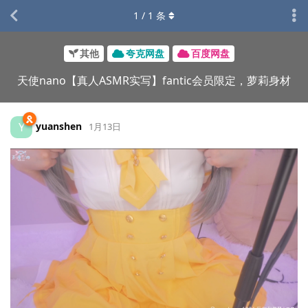
1
/
1
条
其他
夸克网盘
百度网盘
天使nano【真人ASMR实写】fantic会员限定，萝莉身材
yuanshen
Y
1月13日