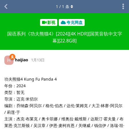
1
/
1
条
影视
夸克网盘
国语系列《功夫熊猫4》[2024][4K HDR][国英音轨中文字
幕][22.8GB]
haijiao
H
1月13日
功夫熊猫4 Kung Fu Panda 4
年份：2024
类型：暂无
导演：迈克·米切尔
编剧：乔纳森·阿贝尔 / 格伦·伯杰 / 达伦·莱姆克 / 大卫·林赛-阿贝尔
/ 莉莲·于
主演：杰克·布莱克 / 奥卡菲娜 / 维奥拉·戴维斯 / 达斯汀·霍夫曼 / 布
莱恩·克兰斯顿 / 吴汉章 / 伊恩·麦柯肖恩 / 关继威 / 钱信伊 / 洛瑞·坦·