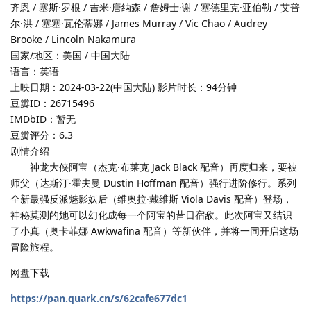
齐恩 / 塞斯·罗根 / 吉米·唐纳森 / 詹姆士·谢 / 塞德里克·亚伯勒 / 艾普
尔·洪 / 塞塞·瓦伦蒂娜 / James Murray / Vic Chao / Audrey
Brooke / Lincoln Nakamura
国家/地区：美国 / 中国大陆
语言：英语
上映日期：2024-03-22(中国大陆) 影片时长：94分钟
豆瓣ID：26715496
IMDbID：暂无
豆瓣评分：6.3
剧情介绍
神龙大侠阿宝（杰克·布莱克 Jack Black 配音）再度归来，要被
师父（达斯汀·霍夫曼 Dustin Hoffman 配音）强行进阶修行。系列
全新最强反派魅影妖后（维奥拉·戴维斯 Viola Davis 配音）登场，
神秘莫测的她可以幻化成每一个阿宝的昔日宿敌。此次阿宝又结识
了小真（奥卡菲娜 Awkwafina 配音）等新伙伴，并将一同开启这场
冒险旅程。
网盘下载
https://pan.quark.cn/s/62cafe677dc1