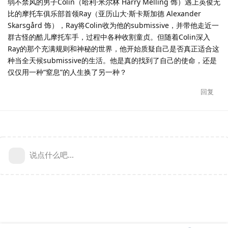
弱不禁风的男子Colin（哈利·米尔林 Harry Melling 饰）遇上英俊无
比的摩托车俱乐部首领Ray（亚历山大·斯卡斯加德 Alexander
Skarsgård 饰），Ray将Colin收为他的submissive，并带他走近一
群古怪的酷儿摩托车手，过程中各种收割童贞。但随着Colin深入
Ray的那个充满规则和神秘的世界，他开始质疑自己是否真正适合这
种当全天候submissive的生活。他是真的找到了自己的使命，还是
仅仅用一种“窒息”的人生换了另一种？
回复
说点什么吧...