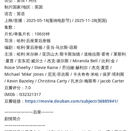
类型：爱情 / 同性
制片国家/地区：英国
语言：英语
上映/首播：2025-05-18(戛纳电影节) / 2025-11-28(英国)
集数：
片长/单集片长：106分钟
导演：哈利·后座莱后座顿
编剧：哈利·莱后座顿 / 亚当·马尔斯-琼斯
主演：哈利·米尔林 / 亚历山大·斯卡斯加德 / 道格拉斯·霍奇 / 莱斯利
·夏普 / 安东尼·威尔士 / 杰克·谢尔斯 / Miranda Bell / 比利·金 /
Rosie Sheehy / Stevie Raine / 乔治娅·赫利尔 / 杰克·夏普 /
Michael 'Mike' Jones / 尼克·菲吉斯 / 卡夫奇奇·米哈 / 保罗·塔利斯
/ Kevin Bazeley / Christina Carty / 扎米尔·梅斯蒂 / Jacob Carter
豆瓣评分：7.0
IMDb：tt32321317
豆瓣链接：
https://movie.douban.com/subject/36885941/
———————后座———
剧情简介
——————————