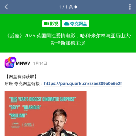
1
/
1
条
影视
夸克网盘
《后座》2025 英国同性爱情电影，哈利·米尔林与亚历山大·
斯卡斯加德主演
MNWV
1月14日
【网盘资源获取】
后座 夸克网盘链接：
https://pan.quark.cn/s/ae809a0e6e2f