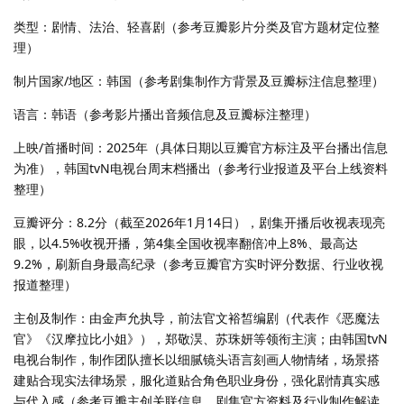
类型：剧情、法治、轻喜剧（参考豆瓣影片分类及官方题材定位整
理）
制片国家/地区：韩国（参考剧集制作方背景及豆瓣标注信息整理）
语言：韩语（参考影片播出音频信息及豆瓣标注整理）
上映/首播时间：2025年（具体日期以豆瓣官方标注及平台播出信息
为准），韩国tvN电视台周末档播出（参考行业报道及平台上线资料
整理）
豆瓣评分：8.2分（截至2026年1月14日），剧集开播后收视表现亮
眼，以4.5%收视开播，第4集全国收视率翻倍冲上8%、最高达
9.2%，刷新自身最高纪录（参考豆瓣官方实时评分数据、行业收视
报道整理）
主创及制作：由金声允执导，前法官文裕皙编剧（代表作《恶魔法
官》《汉摩拉比小姐》），郑敬淏、苏珠妍等领衔主演；由韩国tvN
电视台制作，制作团队擅长以细腻镜头语言刻画人物情绪，场景搭
建贴合现实法律场景，服化道贴合角色职业身份，强化剧情真实感
与代入感（参考豆瓣主创关联信息、剧集官方资料及行业制作解读