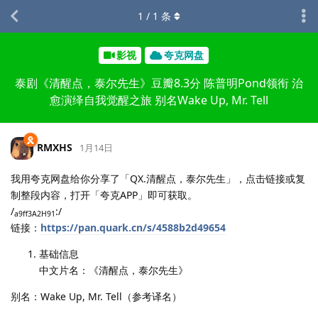
1
/
1
条
影视
夸克网盘
泰剧《清醒点，泰尔先生》豆瓣8.3分 陈普明Pond领衔 治
愈演绎自我觉醒之旅 别名Wake Up, Mr. Tell
RMXHS
1月14日
我用夸克网盘给你分享了「QX.清醒点，泰尔先生」，点击链接或复
制整段内容，打开「夸克APP」即可获取。
/
:/
a9ff3A2H91
链接：
https://pan.quark.cn/s/4588b2d49654
基础信息
中文片名：《清醒点，泰尔先生》
别名：Wake Up, Mr. Tell（参考译名）