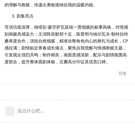
的理解与救赎，传递出勇敢接纳自我的温暖内核。
剧集亮点
导演功底深厚，纳塔彭·蒙空萨瓦延续一贯细腻的叙事风格，对情感
刻画极具感染力；主演阵容默契十足，陈普明与纳尔瓦夫·勒特拉特
桑再度合作，演技自然细腻，精准诠释角色内心的挣扎与成长，CP
感拉满；剧情贴近青春成长痛点，聚焦自我觉醒与情感救赎主题，
引发观众强烈共鸣；制作精良，画面质感清新，配乐与剧情氛围高
度契合，提升整体观剧体验，豆瓣高分印证其优质口碑。
回复
说点什么吧...