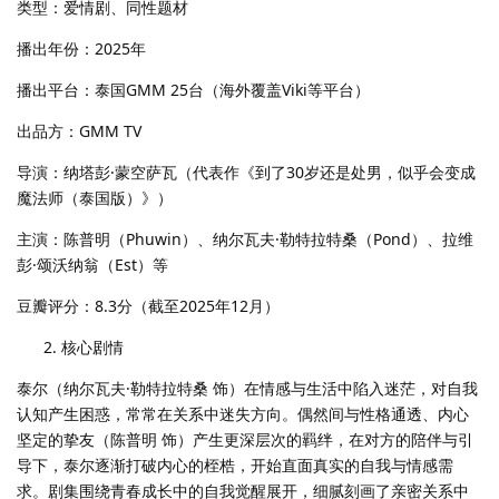
类型：爱情剧、同性题材
播出年份：2025年
播出平台：泰国GMM 25台（海外覆盖Viki等平台）
出品方：GMM TV
导演：纳塔彭·蒙空萨瓦（代表作《到了30岁还是处男，似乎会变成
魔法师（泰国版）》）
主演：陈普明（Phuwin）、纳尔瓦夫·勒特拉特桑（Pond）、拉维
彭·颂沃纳翁（Est）等
豆瓣评分：8.3分（截至2025年12月）
核心剧情
泰尔（纳尔瓦夫·勒特拉特桑 饰）在情感与生活中陷入迷茫，对自我
认知产生困惑，常常在关系中迷失方向。偶然间与性格通透、内心
坚定的挚友（陈普明 饰）产生更深层次的羁绊，在对方的陪伴与引
导下，泰尔逐渐打破内心的桎梏，开始直面真实的自我与情感需
求。剧集围绕青春成长中的自我觉醒展开，细腻刻画了亲密关系中