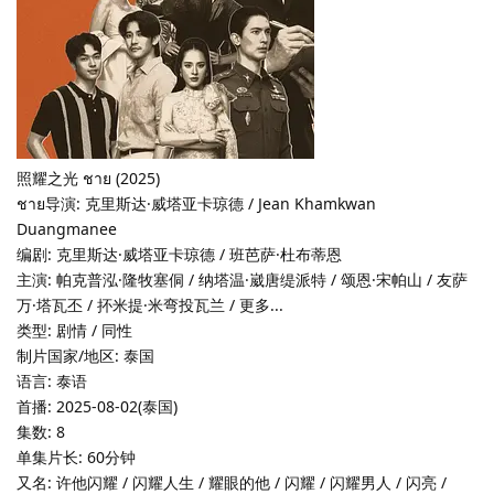
照耀之光 ชาย (2025)
ชาย导演: 克里斯达·威塔亚卡琼德 / Jean Khamkwan
Duangmanee
编剧: 克里斯达·威塔亚卡琼德 / 班芭萨·杜布蒂恩
主演: 帕克普泓·隆牧塞侗 / 纳塔温·崴唐缇派特 / 颂恩·宋帕山 / 友萨
万·塔瓦丕 / 抔米提·米弯投瓦兰 / 更多...
类型: 剧情 / 同性
制片国家/地区: 泰国
语言: 泰语
首播: 2025-08-02(泰国)
集数: 8
单集片长: 60分钟
又名: 许他闪耀 / 闪耀人生 / 耀眼的他 / 闪耀 / 闪耀男人 / 闪亮 /