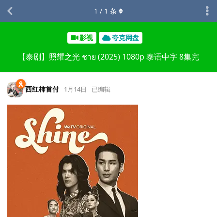
1
/
1
条
影视
夸克网盘
【泰剧】照耀之光 ชาย (2025) 1080p 泰语中字 8集完
西红柿首付
1月14日
已编辑