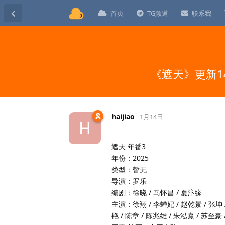
首页
TG频道
联系我
《遮天》更新144集
haijiao
1月14日
H
遮天 年番3
年份：2025
类型：暂无
导演：罗乐
编剧：徐晓 / 马怀昌 / 夏汴缘
主演：徐翔 / 李蝉妃 / 赵乾景 / 张坤 /
艳 / 陈章 / 陈兆雄 / 朱泓熹 / 苏至豪 