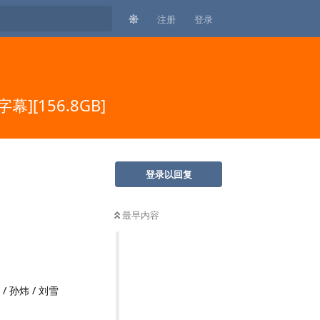
注册
登录
幕][156.8GB]
登录以回复
最早内容
 / 孙炜 / 刘雪