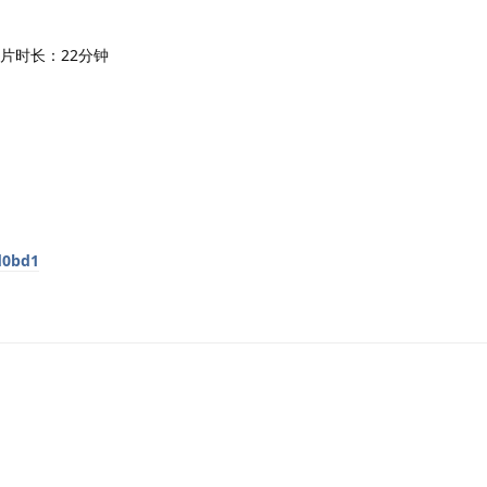
 影片时长：22分钟
d0bd1