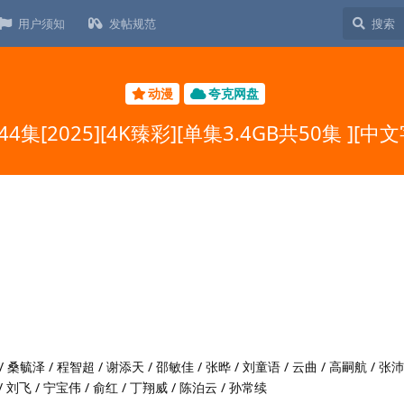
用户须知
发帖规范
动漫
夸克网盘
[2025][4K臻彩][单集3.4GB共50集 ][中文字
 桑毓泽 / 程智超 / 谢添天 / 邵敏佳 / 张晔 / 刘童语 / 云曲 / 高嗣航 / 张沛
/ 刘飞 / 宁宝伟 / 俞红 / 丁翔威 / 陈泊云 / 孙常续