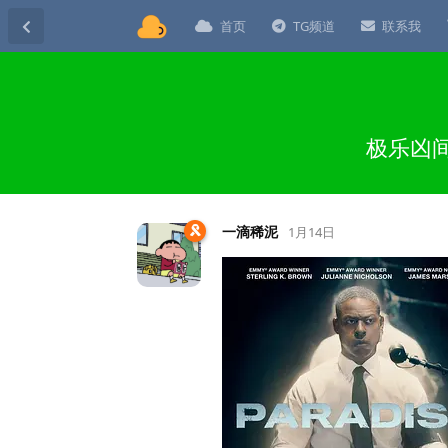
首页
TG频道
联系我
极乐凶间 
一滴稀泥
1月14日