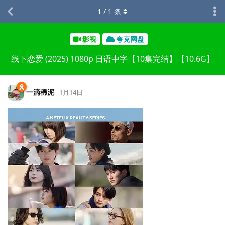
1
/
1
条
影视
夸克网盘
线下恋爱 (2025) 1080p 日语中字【10集完结】【10.6G】
一滴稀泥
1月14日