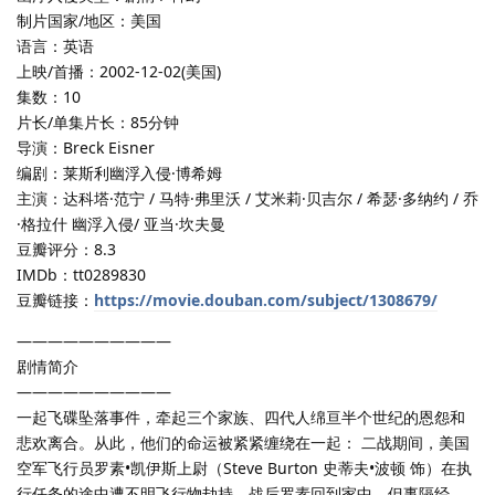
制片国家/地区：美国
语言：英语
上映/首播：2002-12-02(美国)
集数：10
片长/单集片长：85分钟
导演：Breck Eisner
编剧：莱斯利幽浮入侵·博希姆
主演：达科塔·范宁 / 马特·弗里沃 / 艾米莉·贝吉尔 / 希瑟·多纳约 / 乔
·格拉什 幽浮入侵/ 亚当·坎夫曼
豆瓣评分：8.3
IMDb：tt0289830
豆瓣链接：
https://movie.douban.com/subject/1308679/
——————————
剧情简介
——————————
一起飞碟坠落事件，牵起三个家族、四代人绵亘半个世纪的恩怨和
悲欢离合。从此，他们的命运被紧紧缠绕在一起： 二战期间，美国
空军飞行员罗素•凯伊斯上尉（Steve Burton 史蒂夫•波顿 饰）在执
行任务的途中遭不明飞行物劫持。战后罗素回到家中，但事隔经