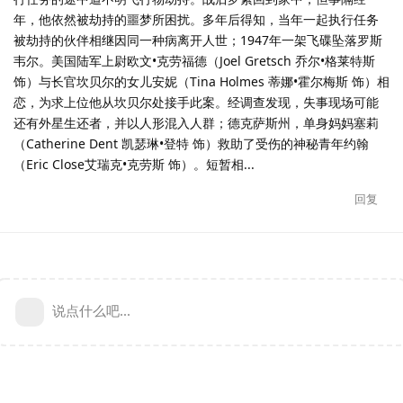
年，他依然被劫持的噩梦所困扰。多年后得知，当年一起执行任务
被劫持的伙伴相继因同一种病离开人世；1947年一架飞碟坠落罗斯
韦尔。美国陆军上尉欧文•克劳福德（Joel Gretsch 乔尔•格莱特斯
饰）与长官坎贝尔的女儿安妮（Tina Holmes 蒂娜•霍尔梅斯 饰）相
恋，为求上位他从坎贝尔处接手此案。经调查发现，失事现场可能
还有外星生还者，并以人形混入人群；德克萨斯州，单身妈妈塞莉
（Catherine Dent 凯瑟琳•登特 饰）救助了受伤的神秘青年约翰
（Eric Close艾瑞克•克劳斯 饰）。短暂相...
回复
说点什么吧...