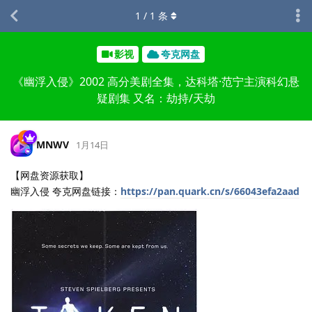
1
/
1
条
影视
夸克网盘
《幽浮入侵》2002 高分美剧全集，达科塔·范宁主演科幻悬
疑剧集 又名：劫持/天劫
MNWV
1月14日
【网盘资源获取】
幽浮入侵 夸克网盘链接：
https://pan.quark.cn/s/66043efa2aad