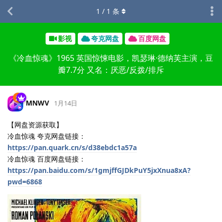
1
/
1
条
影视
夸克网盘
百度网盘
《冷血惊魂》1965 英国惊悚电影，凯瑟琳·德纳芙主演，豆
瓣7.7分 又名：厌恶/反拨/排斥
MNWV
1月14日
【网盘资源获取】
冷血惊魂 夸克网盘链接：
https://pan.quark.cn/s/d38ebdc1a57a
冷血惊魂 百度网盘链接：
https://pan.baidu.com/s/1gmjffGJDkPuY5jxXnua8xA?
pwd=6868