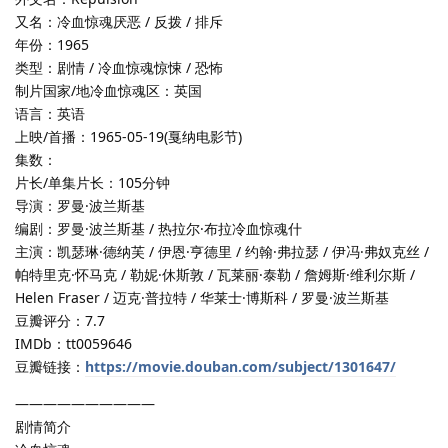
又名：冷血惊魂厌恶 / 反拨 / 排斥
年份：1965
类型：剧情 / 冷血惊魂惊悚 / 恐怖
制片国家/地冷血惊魂区：英国
语言：英语
上映/首播：1965-05-19(戛纳电影节)
集数：
片长/单集片长：105分钟
导演：罗曼·波兰斯基
编剧：罗曼·波兰斯基 / 热拉尔·布拉冷血惊魂什
主演：凯瑟琳·德纳芙 / 伊恩·亨德里 / 约翰·弗拉瑟 / 伊冯·弗奴克丝 /
帕特里克·怀马克 / 勒妮·休斯敦 / 瓦莱丽·泰勒 / 詹姆斯·维利尔斯 /
Helen Fraser / 迈克·普拉特 / 华莱士·博斯科 / 罗曼·波兰斯基
豆瓣评分：7.7
IMDb：tt0059646
豆瓣链接：
https://movie.douban.com/subject/1301647/
——————————
剧情简介