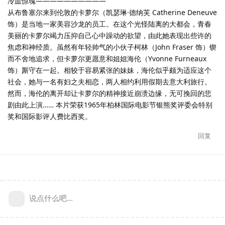
冷血惊魂——————————
从布鲁塞尔来到伦敦的卡萝尔（凯瑟琳·德纳芙 Catherine Deneuve
饰）是当地一家美容沙龙的员工。在这个光怪陆离的大都会，青春
美丽的卡萝尔竭力压抑自己心中躁动的欲望，由此她表现出些许的
焦虑和神经质。虽然有年轻帅气的小伙子柯林（John Fraser 饰）锲
而不舍地追求，但卡萝尔更愿意和姐姐海伦（Yvonne Furneaux
饰）厮守在一起。相较于容易紧张的妹妹，海伦似乎颇为适应这个
社会，她与一名有妇之夫相恋，两人相约利用假期去意大利旅行。
然而，海伦的离开却让卡萝尔的精神接近崩溃边缘，无可挽回的悲
剧由此上演…… 本片荣获1965年柏林国际电影节银熊奖评委会特别
奖和国际影评人费比西奖。
回复
说点什么吧...