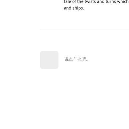
tale of the twists and turns which
and ships.
说点什么吧...