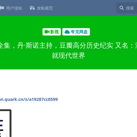
用户须知
发帖规范
影视
夸克网盘
片全集，丹·斯诺主持，豆瓣高分历史纪实 又名
就现代世界
an.quark.cn/s/a19287cc0599