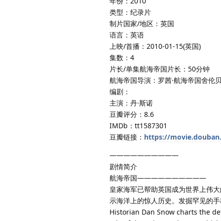
年份：2010
类型：纪录片
制片国家/地区：英国
语言：英语
上映/首播：2010-01-15(英国)
集数：4
片长/单集航海帝国片长：50分钟
航海帝国导演：罗茜·航海帝国舍伦
编剧：
主演：丹·斯诺
豆瓣评分：8.6
IMDb：tt1587301
豆瓣链接：
https://movie.douban
——————————
剧情简介
航海帝国——————————
皇家海军已帮助英国成为世界上伟大
示海洋上的惊人历史。发掘罕见的手
Historian Dan Snow charts the def