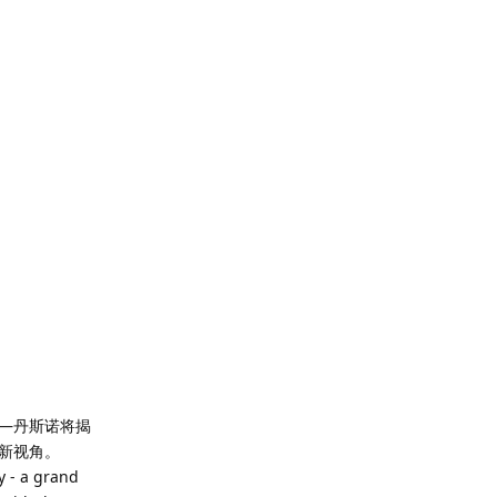
—丹斯诺将揭
新视角。
y - a grand