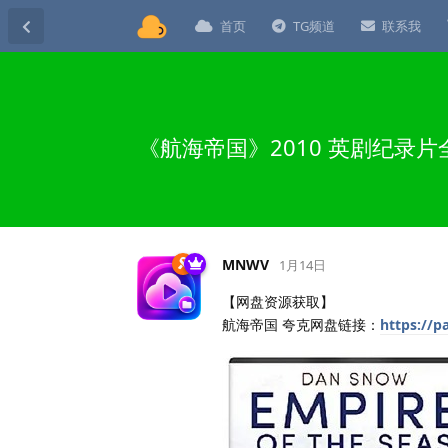
首页
TG频道
联系我
《航海帝国》2010 英剧纪录
MNWV
1月14日
【网盘资源获取】
航海帝国 夸克网盘链接：
https://p