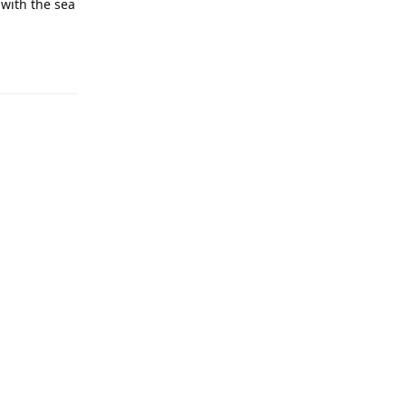
 with the sea
回复