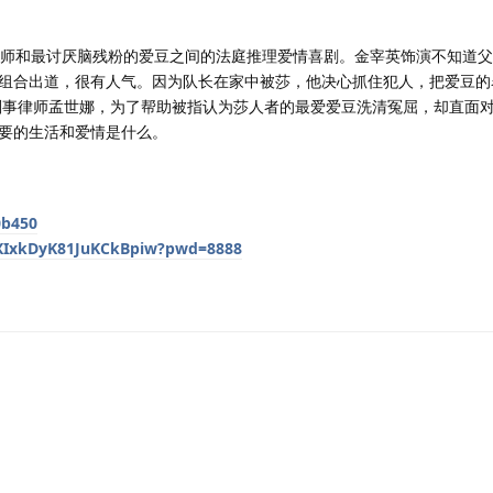
律师和最讨厌脑残粉的爱豆之间的法庭推理爱情喜剧。金宰英饰演不知道
组合出道，很有人气。因为队长在家中被莎，他决心抓住犯人，把爱豆的
刑事律师孟世娜，为了帮助被指认为莎人者的最爱爱豆洗清冤屈，却直面
要的生活和爱情是什么。
0b450
HXIxkDyK81JuKCkBpiw?pwd=8888