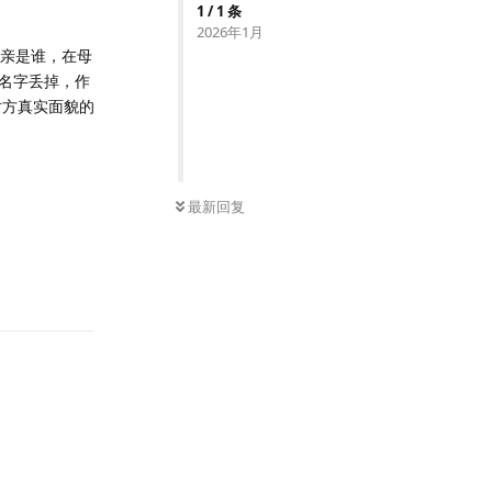
1
/
1
条
2026年1月
父亲是谁，在母
名字丢掉，作
对方真实面貌的
最新回复
回复