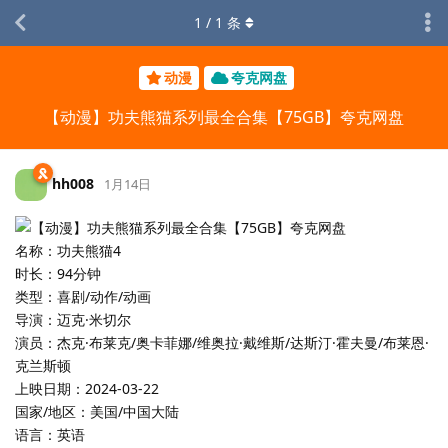
1
/
1
条
动漫
夸克网盘
【动漫】功夫熊猫系列最全合集【75GB】夸克网盘
hh008
1月14日
名称：功夫熊猫4
时长：94分钟
类型：喜剧/动作/动画
导演：迈克·米切尔
演员：杰克·布莱克/奥卡菲娜/维奥拉·戴维斯/达斯汀·霍夫曼/布莱恩·
克兰斯顿
上映日期：2024-03-22
国家/地区：美国/中国大陆
语言：英语