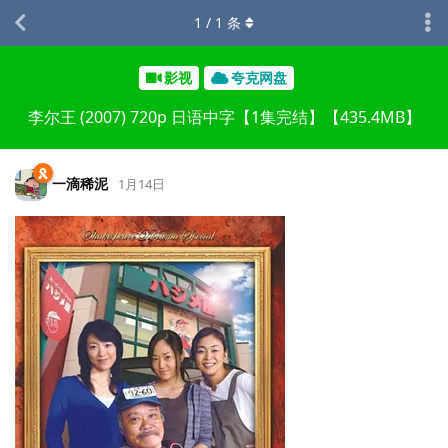
1
/
1
条
影视
夸克网盘
李尔王 (2007) 720p 日语中字【1集完结】【435.4MB】
一滴稀泥
1月14日