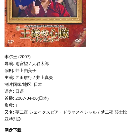
李尔王 (2007)
导演: 雨宫望 / 大谷太郎
编剧: 井上由美子
主演: 西田敏行 / 井上真央
制片国家/地区: 日本
语言: 日语
首播: 2007-04-06(日本)
集数: 1
又名: 夢二夜 シェイクスピア・ドラマスペシャル / 梦二夜 莎士比
亚特别剧
网盘下载